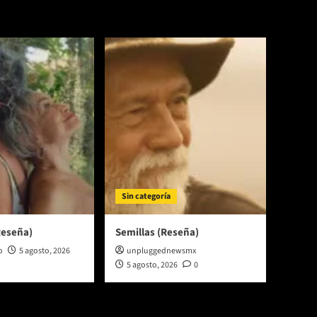
Sin categoría
Reseña)
Semillas (Reseña)
o
5 agosto, 2026
unpluggednewsmx
5 agosto, 2026
0