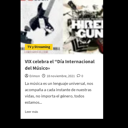
TV y Streaming
VIX celebra el “Día Internacional
del Músico»
Erimon
18 noviembre, 2021
0
La música es un lenguaje universal, nos
acompaña a cada instante de nuestras
vidas, no importa el género, todos
estamos...
Leer
Leer más
más
sobre
VIX