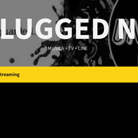
LUGGED 
MUSICA + TV + CINE
Streaming
 del Músico o la Mús