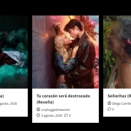
a)
Tu corazón será destrozado
Señoritas (
(Reseña)
agosto, 2026
Diego Carrill
0
unpluggednewsmx
5 agosto, 2026
0