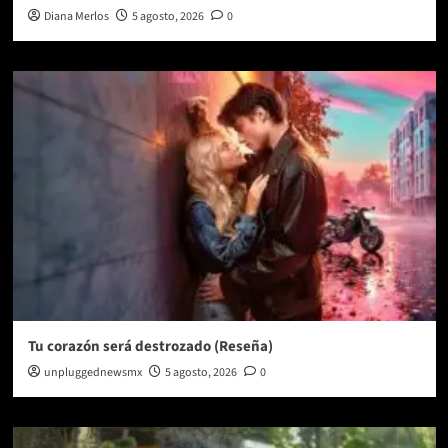
Diana Merlos
5 agosto, 2026
0
Tu corazón será destrozado (Reseña)
unpluggednewsmx
5 agosto, 2026
0