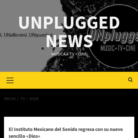
Saltar
al
UNPLUGGED
contenido
NEWS
MUSICA + TV + CINE
Primary
Menu
INICIO
TV
DIOS
Dios
El Instituto Mexicano del Sonido regresa con su nuevo
sencillo «Dios»