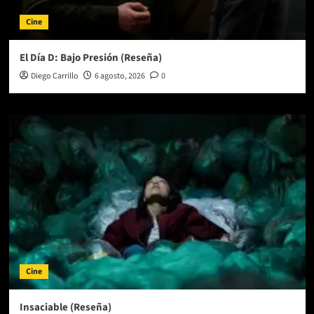
Cine
El Día D: Bajo Presión (Reseña)
Diego Carrillo
6 agosto, 2026
0
Cine
Insaciable (Reseña)