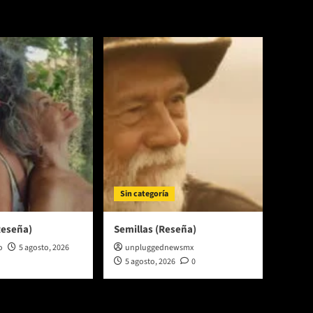
Sin categoría
Reseña)
Semillas (Reseña)
o
5 agosto, 2026
unpluggednewsmx
5 agosto, 2026
0