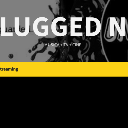
LUGGED 
MUSICA + TV + CINE
Streaming