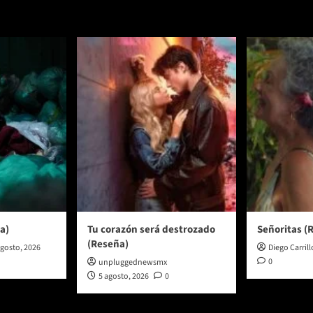
a)
Tu corazón será destrozado
Señoritas (
(Reseña)
agosto, 2026
Diego Carrill
0
unpluggednewsmx
5 agosto, 2026
0