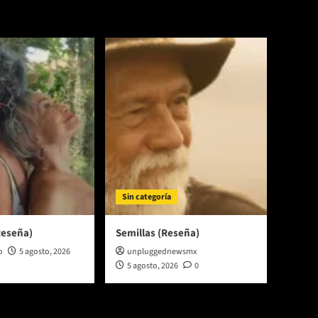
Sin categoría
Reseña)
Semillas (Reseña)
o
5 agosto, 2026
unpluggednewsmx
5 agosto, 2026
0