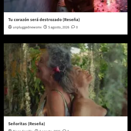
Tu corazón será destrozado (Reseña)
unpluggednewsmx
5 agosto, 2026
0
Señoritas (Reseña)