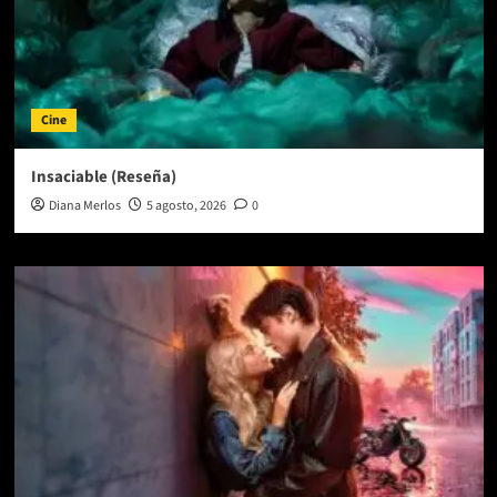
Cine
Insaciable (Reseña)
Diana Merlos
5 agosto, 2026
0