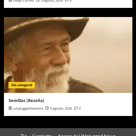
Diego Carrillo
5 agosto, 2026
0
Sin categoría
Semillas (Reseña)
unpluggednewsmx
5 agosto, 2026
0
TV
Contacto
Acerca de UNplugged News