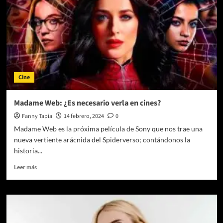
Cine
Madame Web: ¿Es necesario verla en cines?
Fanny Tapia
14 febrero, 2024
0
Madame Web es la próxima película de Sony que nos trae una
nueva vertiente arácnida del Spiderverso; contándonos la
historia...
Leer
Leer más
más
sobre
Madame
Web:
¿Es
necesario