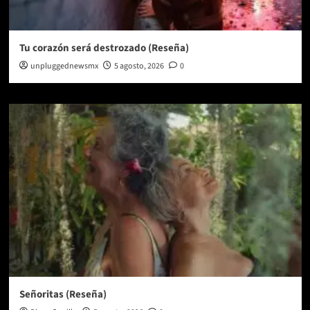
Tu corazón será destrozado (Reseña)
unpluggednewsmx
5 agosto, 2026
0
Señoritas (Reseña)