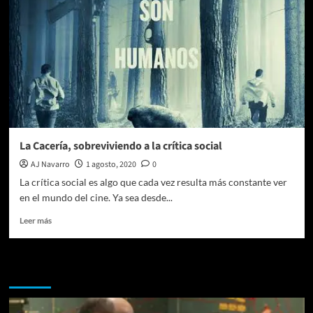
cara
de
Finishing
Touch
Flawless
La Cacería, sobreviviendo a la crítica social
AJ Navarro
1 agosto, 2020
0
La crítica social es algo que cada vez resulta más constante ver
en el mundo del cine. Ya sea desde...
Leer
Leer más
más
sobre
La
Te pueden interesar
Cacería,
sobreviviendo
a
la