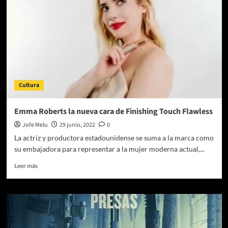
verla
en
cines?
Cultura
Emma Roberts la nueva cara de Finishing Touch Flawless
Jofe Melu
29 junio, 2022
0
La actriz y productora estadounidense se suma a la marca como
su embajadora para representar a la mujer moderna actual,...
Leer
Leer más
más
sobre
Emma
Roberts
la
nueva