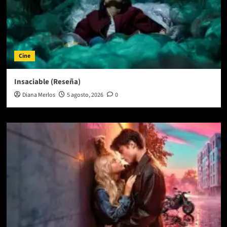
Cine
Insaciable (Reseña)
Diana Merlos
5 agosto, 2026
0