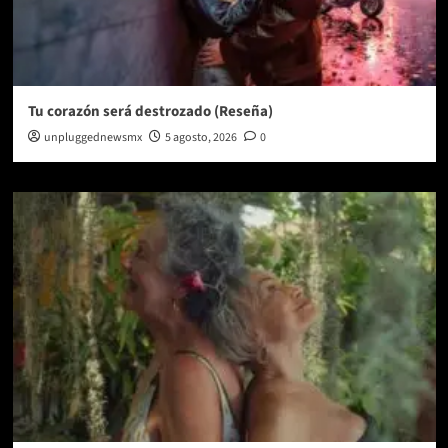
Tu corazón será destrozado (Reseña)
unpluggednewsmx
5 agosto, 2026
0