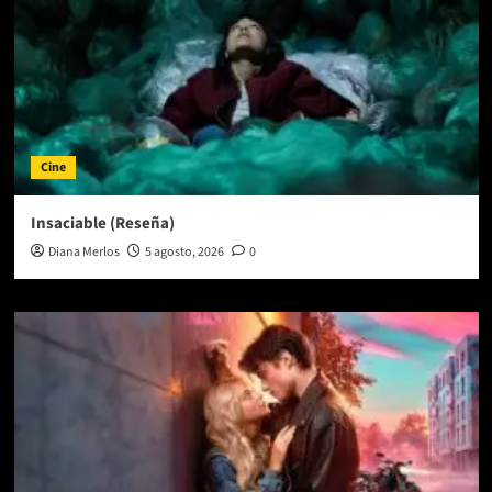
Cine
Insaciable (Reseña)
Diana Merlos
5 agosto, 2026
0