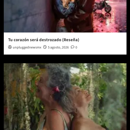
Tu corazón será destrozado (Reseña)
unpluggednewsmx
5 agosto, 2026
0