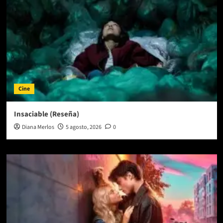
Cine
Insaciable (Reseña)
Diana Merlos
5 agosto, 2026
0