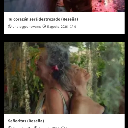
Tu corazón será destrozado (Reseña)
unpluggednewsmx
5 agosto, 2026
0
Señoritas (Reseña)