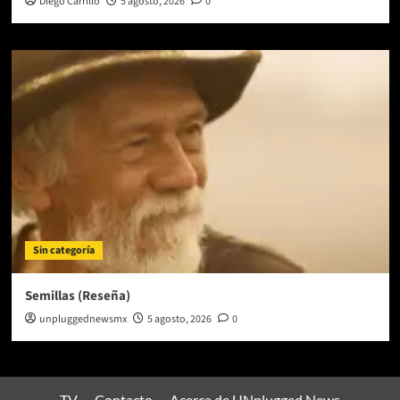
Diego Carrillo
5 agosto, 2026
0
Sin categoría
Semillas (Reseña)
unpluggednewsmx
5 agosto, 2026
0
TV
Contacto
Acerca de UNplugged News