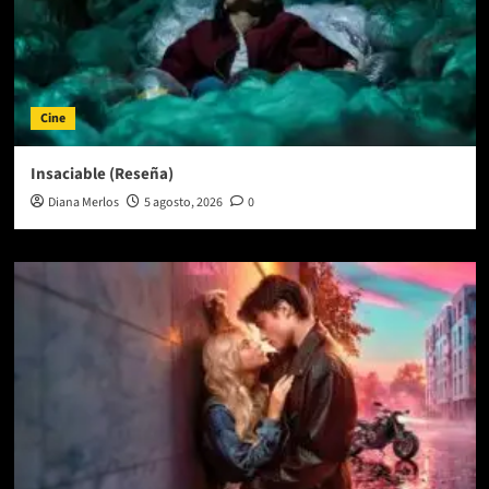
Cine
Insaciable (Reseña)
Diana Merlos
5 agosto, 2026
0