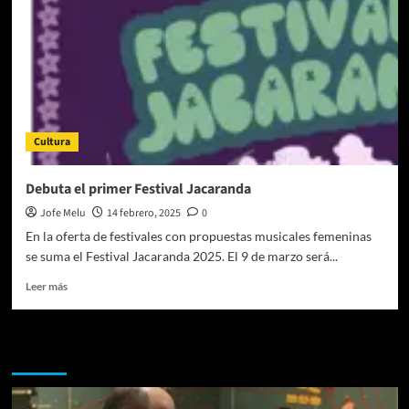
Cultura
Debuta el primer Festival Jacaranda
Jofe Melu
14 febrero, 2025
0
En la oferta de festivales con propuestas musicales femeninas
se suma el Festival Jacaranda 2025. El 9 de marzo será...
Leer
Leer más
más
sobre
Debuta
Te pueden interesar
el
primer
Festival
Jacaranda