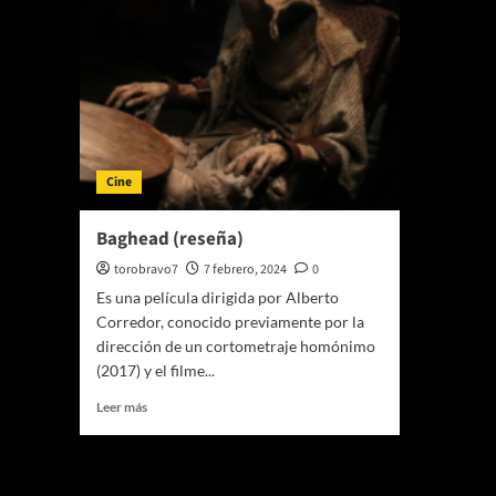
Cine
Baghead (reseña)
torobravo7
7 febrero, 2024
0
Es una película dirigida por Alberto
Corredor, conocido previamente por la
dirección de un cortometraje homónimo
(2017) y el filme...
Leer
Leer más
más
sobre
Baghead
Te pueden interesar
(reseña)