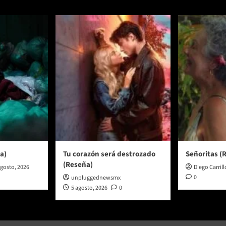
a)
Tu corazón será destrozado
Señoritas (
(Reseña)
agosto, 2026
Diego Carrill
0
unpluggednewsmx
5 agosto, 2026
0