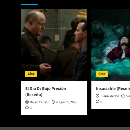
Cine
Cine
El Día D: Bajo Presión
Insaciable (Reseñ
(Reseña)
Diana Merlos
5 
0
Diego Carrillo
6 agosto, 2026
0