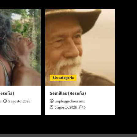
Sin categoría
Reseña)
Semillas (Reseña)
o
5 agosto, 2026
unpluggednewsmx
5 agosto, 2026
0