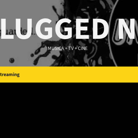
LUGGED 
MUSICA + TV + CINE
Streaming