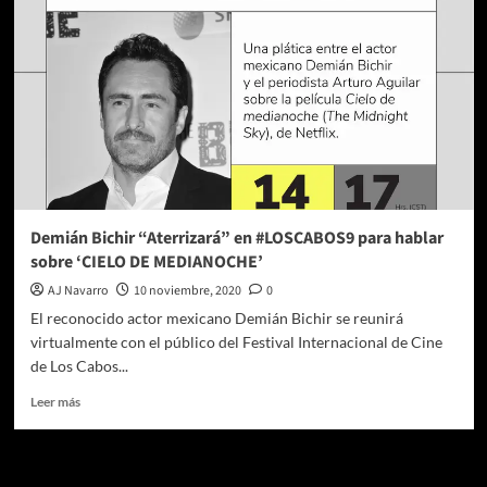
y
Clooney
hacen
mancuerna
para
hacernos
pasar
un
rato
más
que
Demián Bichir “Aterrizará” en #LOSCABOS9 para hablar
agradable…
sobre ‘CIELO DE MEDIANOCHE’
AJ Navarro
10 noviembre, 2020
0
El reconocido actor mexicano Demián Bichir se reunirá
virtualmente con el público del Festival Internacional de Cine
de Los Cabos...
Leer
Leer más
más
sobre
Demián
Te pueden interesar
Bichir