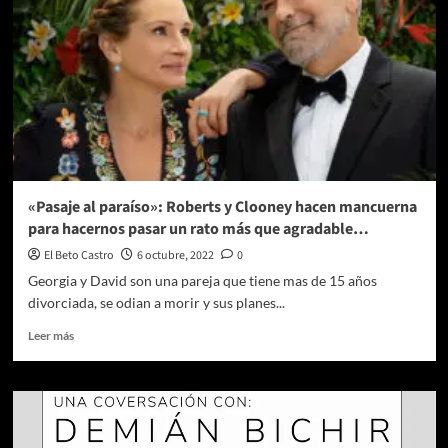
«Pasaje al paraíso»: Roberts y Clooney hacen mancuerna
para hacernos pasar un rato más que agradable…
El Beto Castro
6 octubre, 2022
0
Georgia y David son una pareja que tiene mas de 15 años
divorciada, se odian a morir y sus planes...
Leer
Leer más
más
sobre
«Pasaje
al
paraíso»:
Roberts