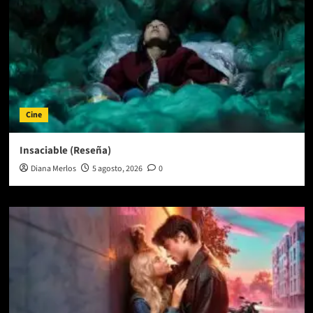
Cine
Insaciable (Reseña)
Diana Merlos
5 agosto, 2026
0