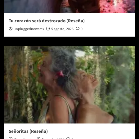
Tu corazón será destrozado (Reseña)
unpluggednewsmx
5 agosto, 2026
0
Señoritas (Reseña)