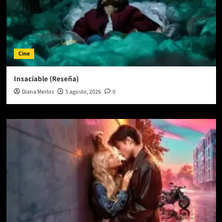
Cine
Insaciable (Reseña)
Diana Merlos
5 agosto, 2026
0