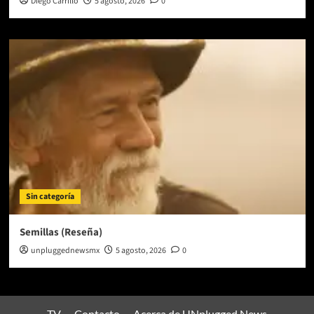
Diego Carrillo
5 agosto, 2026
0
Sin categoría
Semillas (Reseña)
unpluggednewsmx
5 agosto, 2026
0
TV
Contacto
Acerca de UNplugged News