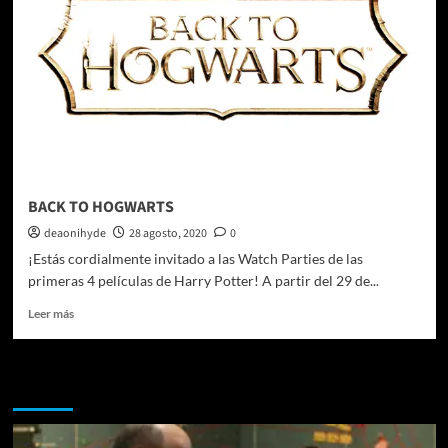
BACK TO HOGWARTS
deaonihyde
28 agosto, 2020
0
¡Estás cordialmente invitado a las Watch Parties de las
primeras 4 películas de Harry Potter! A partir del 29 de...
Leer
Leer más
más
sobre
BACK
Te pueden interesar
TO
HOGWARTS