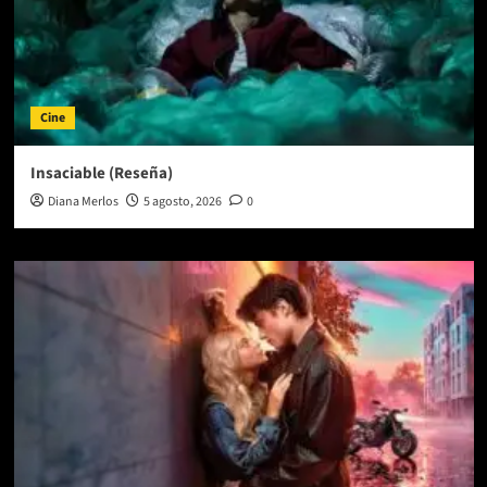
Cine
Insaciable (Reseña)
Diana Merlos
5 agosto, 2026
0