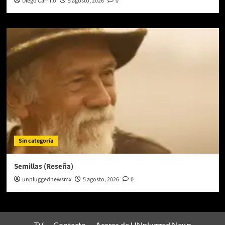
Diego Carrillo
5 agosto, 2026
0
Sin categoría
Semillas (Reseña)
unpluggednewsmx
5 agosto, 2026
0
TV
Contacto
Acerca de UNplugged News