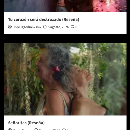
Tu corazón será destrozado (Reseña)
unpluggednewsmx
5 agosto, 2026
0
Señoritas (Reseña)