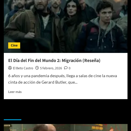
Cine
El Día del Fin del Mundo 2: Migración (Reseña)
El Beto Castro
5 febrero, 2026
0
6 años y una pandemia después, llega a salas de cine la nueva
cinta de acción de Gerard Butler, que...
Leer
Leer más
más
sobre
El
Te pueden interesar
Día
del
Fin
del