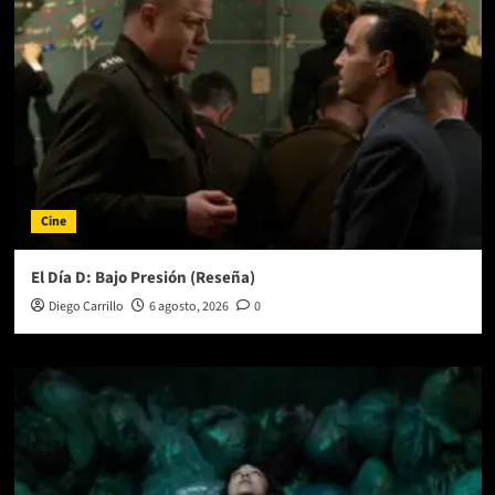
Mundo
2:
Migración
(Reseña)
Cine
El Día D: Bajo Presión (Reseña)
Diego Carrillo
6 agosto, 2026
0