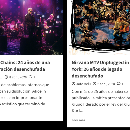
n Chains: 24 años de una
Nirvana MTV Unplugged in
ración desenchufada
York: 26 años de legado
desenchufado
lu
8 abril, 2020
1
Jofe Melu
6 abril, 2020
1
 de problemas internos que
n su disolución, Alice In
Con más de 25 años de haberse
frecía un impresionante
publicado, la mítica presentació
 acústico que terminó de...
grupo liderado por el rey del gr
Kurt...
er
ás
Leer
Leer más
bre
más
ice