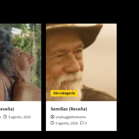
Sin categoría
Reseña)
Semillas (Reseña)
o
5 agosto, 2026
unpluggednewsmx
5 agosto, 2026
0