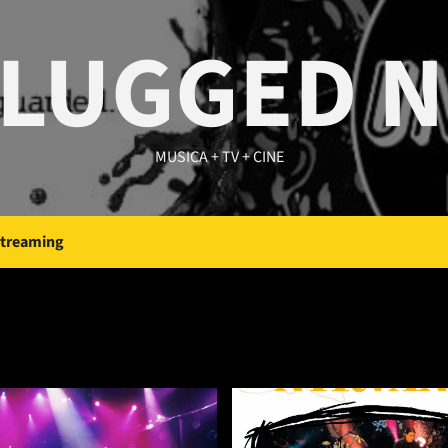
LUGGED 
MUSICA + TV + CINE
Streaming