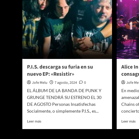
P.I.S. descarga su furia en su
Alice I
nuevo EP: «Resistir»
consag
Jofe Melu
7 agosto, 2024
0
Jofe Me
EL ÁLBUM DE LA BANDA DE PUNK Y
En medio
GRUNGE TENDRÁ SU ESTRENO EL 30
amenazaba
DE AGOSTO Personas Insatisfechas
Chains o
Socialmente, o simplemente P.I.S., es...
concierto
Leer
Le
Leer más
Leer más
más
m
sobre
so
P.I.S.
Al