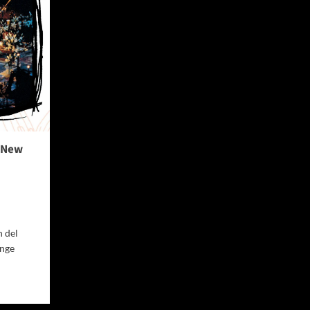
 New
n del
unge