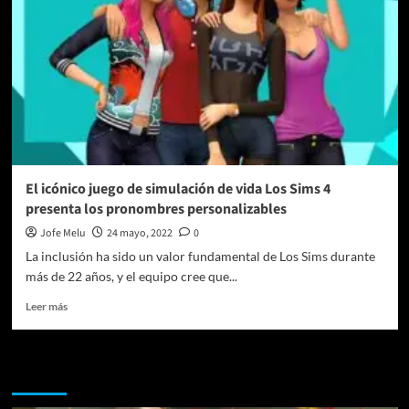
El icónico juego de simulación de vida Los Sims 4
presenta los pronombres personalizables
Jofe Melu
24 mayo, 2022
0
La inclusión ha sido un valor fundamental de Los Sims durante
más de 22 años, y el equipo cree que...
Leer
Leer más
más
sobre
El
Te pueden interesar
icónico
juego
de