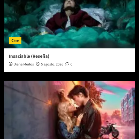
Cine
Insaciable (Reseña)
Diana Merlos
5 agosto, 2026
0