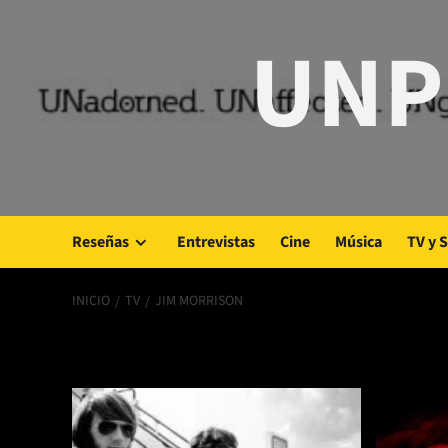
Saltar
UNP
al
contenido
Reseñas
Entrevistas
Cine
Música
TV y 
INICIO
TV
JIM MORRISON
Jim Morrison