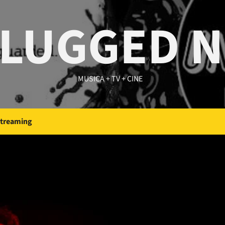
LUGGED 
MUSICA + TV + CINE
Streaming