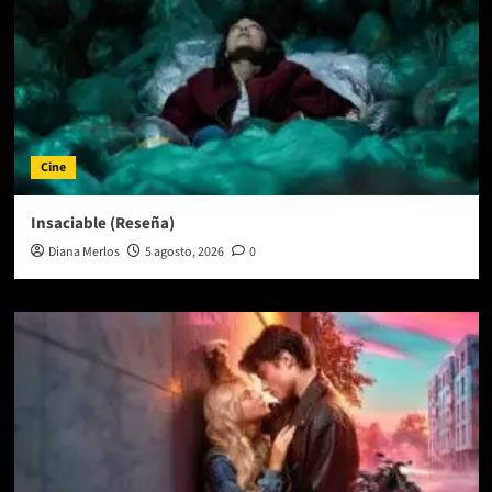
Cine
Insaciable (Reseña)
Diana Merlos
5 agosto, 2026
0