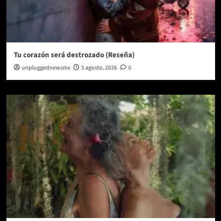
Tu corazón será destrozado (Reseña)
unpluggednewsmx
5 agosto, 2026
0