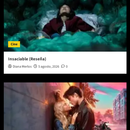
Cine
Insaciable (Reseña)
Diana Merlos
5 agosto, 2026
0