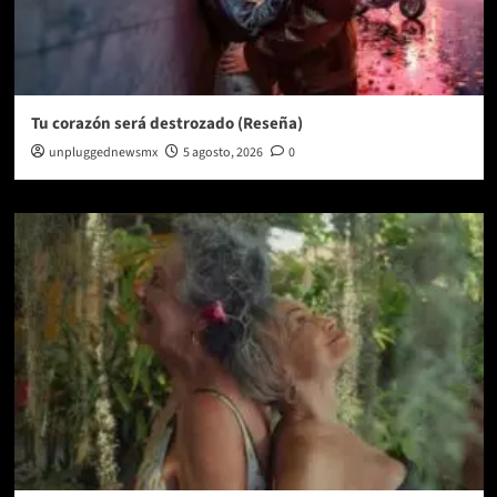
Tu corazón será destrozado (Reseña)
unpluggednewsmx
5 agosto, 2026
0