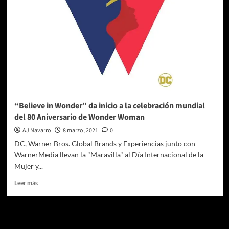
“Believe in Wonder” da inicio a la celebración mundial
del 80 Aniversario de Wonder Woman
AJ Navarro
8 marzo, 2021
0
DC, Warner Bros. Global Brands y Experiencias junto con
WarnerMedia llevan la "Maravilla" al Día Internacional de la
Mujer y...
Leer
Leer más
más
sobre
“Believe
Te pueden interesar
in