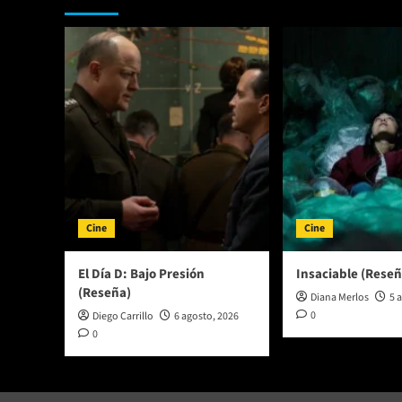
incorpora
al
MXMF
VIII
Cine
Cine
El Día D: Bajo Presión
Insaciable (Reseñ
(Reseña)
Diana Merlos
5 
0
Diego Carrillo
6 agosto, 2026
0