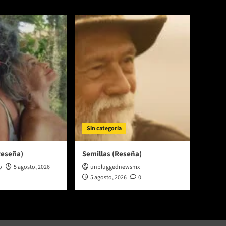
Sin categoría
Reseña)
Semillas (Reseña)
o
5 agosto, 2026
unpluggednewsmx
5 agosto, 2026
0