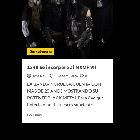
Sin categoría
1349 Se incorpora al MXMF VIII
Jofe Melu
18 enero, 2024
0
LA BANDA NORUEGA CUENTA CON
MÁS DE 20 AÑOS MOSTRANDO SU
POTENTE BLACK METAL Para Cacique
Entertainment nunca es suficiente...
Leer
Leer más
más
sobre
1349
Te pueden interesar
Se