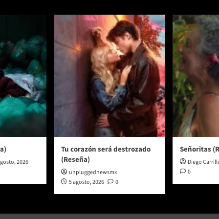
a)
Tu corazón será destrozado
Señoritas (
(Reseña)
agosto, 2026
Diego Carrill
0
unpluggednewsmx
5 agosto, 2026
0