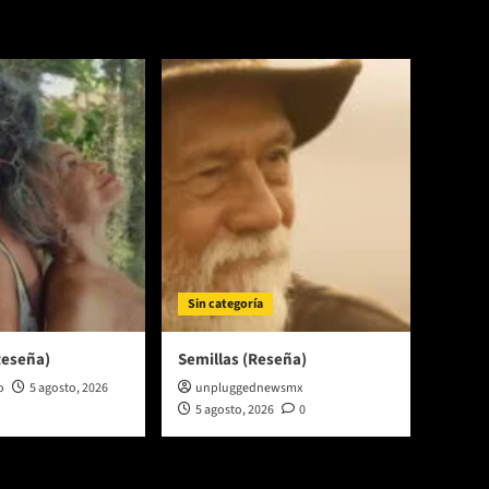
Sin categoría
Reseña)
Semillas (Reseña)
o
5 agosto, 2026
unpluggednewsmx
5 agosto, 2026
0