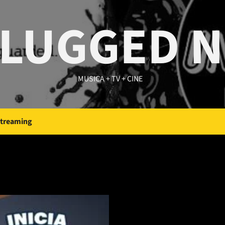
LUGGED 
MUSICA + TV + CINE
Streaming