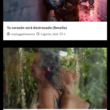
Tu corazón será destrozado (Reseña)
unpluggednewsmx
5 agosto, 2026
0