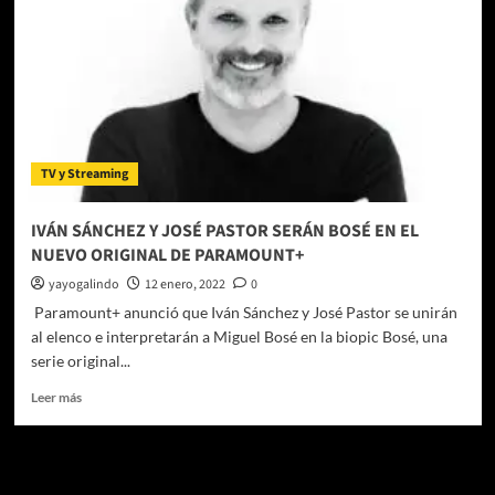
original
de
Paramount+,
finaliza
su
rodaje
TV y Streaming
IVÁN SÁNCHEZ Y JOSÉ PASTOR SERÁN BOSÉ EN EL
NUEVO ORIGINAL DE PARAMOUNT+
yayogalindo
12 enero, 2022
0
Paramount+ anunció que Iván Sánchez y José Pastor se unirán
al elenco e interpretarán a Miguel Bosé en la biopic Bosé, una
serie original...
Leer
Leer más
más
sobre
IVÁN
Te pueden interesar
SÁNCHEZ