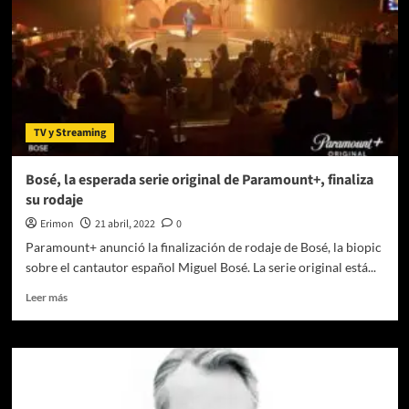
más
en
Auditorio
Nacional
TV y Streaming
Bosé, la esperada serie original de Paramount+, finaliza
su rodaje
Erimon
21 abril, 2022
0
Paramount+ anunció la finalización de rodaje de Bosé, la biopic
sobre el cantautor español Miguel Bosé. La serie original está...
Leer
Leer más
más
sobre
Bosé,
la
esperada
serie