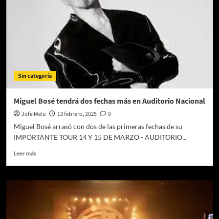
Sin categoría
Miguel Bosé tendrá dos fechas más en Auditorio Nacional
Jofe Melu
13 febrero, 2025
0
Miguel Bosé arrasó con dos de las primeras fechas de su
IMPORTANTE TOUR 14 Y 15 DE MARZO - AUDITORIO...
Leer
Leer más
más
sobre
Miguel
Bosé
tendrá
dos
fechas