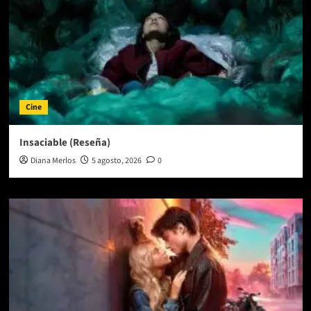
Cine
Insaciable (Reseña)
Diana Merlos
5 agosto, 2026
0