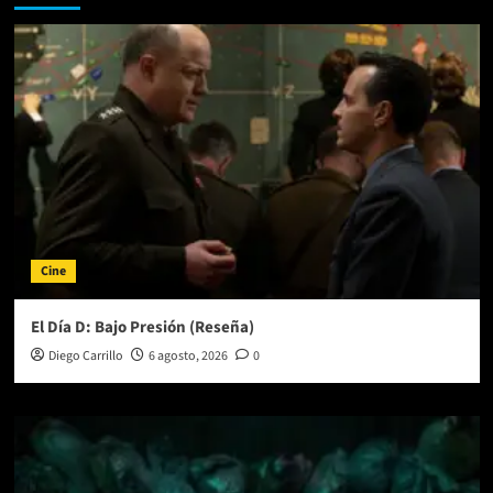
Y
JOSÉ
PASTOR
SERÁN
BOSÉ
EN
EL
NUEVO
ORIGINAL
DE
PARAMOUNT+
Cine
El Día D: Bajo Presión (Reseña)
Diego Carrillo
6 agosto, 2026
0