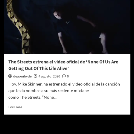
The Streets estrena el video oficial de ‘None Of Us Are
Getting Out Of This Life Alive’
deaonihyde
4 agosto, 2020
0
Hoy, Mike Skinner, ha estrenado el video oficial de la canción
que le da nombre a su más reciente mixtape
como The Streets, “None...
Leer
Leer más
más
sobre
The
Te pueden interesar
Streets