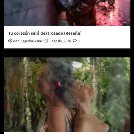
Tu corazón será destrozado (Reseña)
unpluggednewsmx
5 agosto, 2026
0