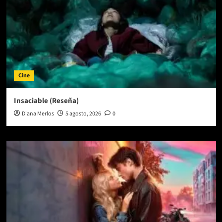
Cine
Insaciable (Reseña)
Diana Merlos
5 agosto, 2026
0