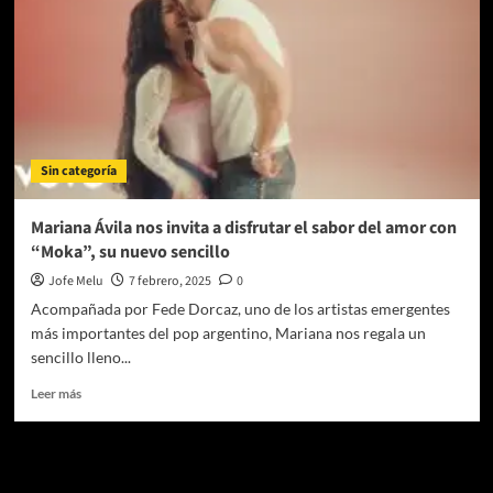
Sin categoría
Mariana Ávila nos invita a disfrutar el sabor del amor con
“Moka”, su nuevo sencillo
Jofe Melu
7 febrero, 2025
0
Acompañada por Fede Dorcaz, uno de los artistas emergentes
más importantes del pop argentino, Mariana nos regala un
sencillo lleno...
Leer
Leer más
más
sobre
Mariana
Te pueden interesar
Ávila