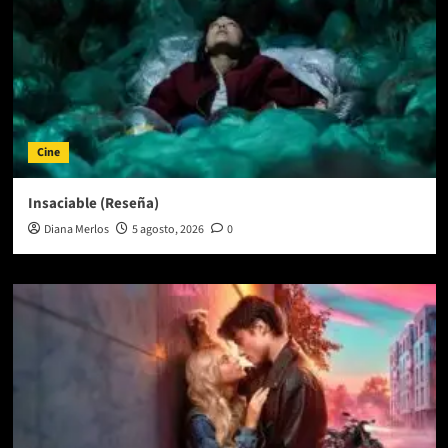
Cine
Insaciable (Reseña)
Diana Merlos
5 agosto, 2026
0