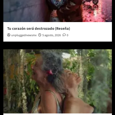
Tu corazón será destrozado (Reseña)
unpluggednewsmx
5 agosto, 2026
0