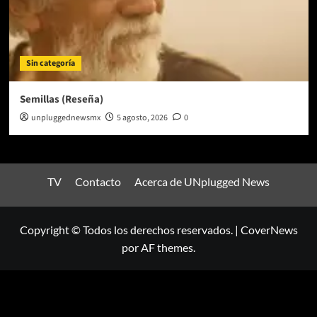
Sin categoría
Semillas (Reseña)
unpluggednewsmx
5 agosto, 2026
0
TV
Contacto
Acerca de UNplugged News
Copyright © Todos los derechos reservados.
|
CoverNews
por AF themes.