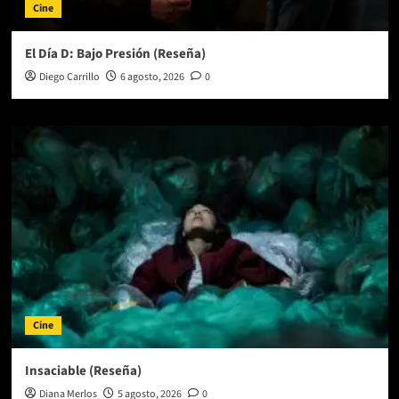
Cine
El Día D: Bajo Presión (Reseña)
Diego Carrillo
6 agosto, 2026
0
Cine
Insaciable (Reseña)
Diana Merlos
5 agosto, 2026
0