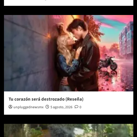
Tu corazón será destrozado (Reseña)
unpluggednewsmx
5 agosto, 2026
0