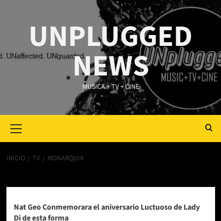
Saltar
al
UNPLUGGED
contenido
NEWS
MUSICA + TV + CINE
Primary
Menu
INICIO
TV
MONARQUIA
Monarquia
Nat Geo Conmemorara el aniversario Luctuoso de Lady
Di de esta forma