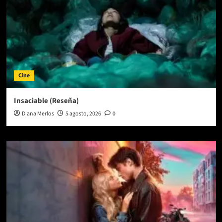
Cine
Insaciable (Reseña)
Diana Merlos
5 agosto, 2026
0