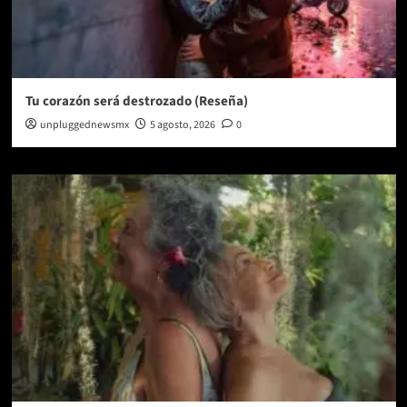
Tu corazón será destrozado (Reseña)
unpluggednewsmx
5 agosto, 2026
0