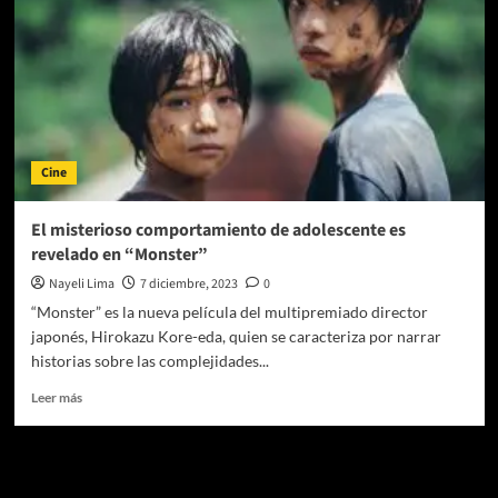
Cine
El misterioso comportamiento de adolescente es
revelado en “Monster”
Nayeli Lima
7 diciembre, 2023
0
“Monster” es la nueva película del multipremiado director
japonés, Hirokazu Kore-eda, quien se caracteriza por narrar
historias sobre las complejidades...
Leer
Leer más
más
sobre
El
Te pueden interesar
misterioso