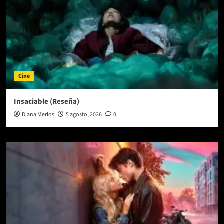
Cine
Insaciable (Reseña)
Diana Merlos
5 agosto, 2026
0