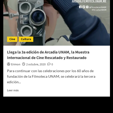
Cine
Cultura
Llega la 3a edición de Arcadia UNAM, la Muestra
Internacional de Cine Rescatado y Restaurado
Erimon
2 octubre, 2020
0
Para continuar con las celebraciones por los 60 años de
fundación de la Filmoteca UNAM, se celebrará la tercera
edición...
Leer
Leer más
más
sobre
Llega
Te pueden interesar
la