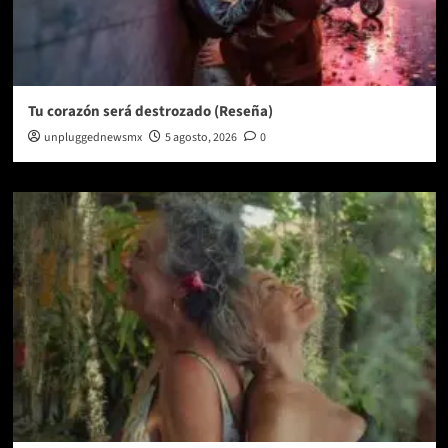
Tu corazón será destrozado (Reseña)
unpluggednewsmx
5 agosto, 2026
0