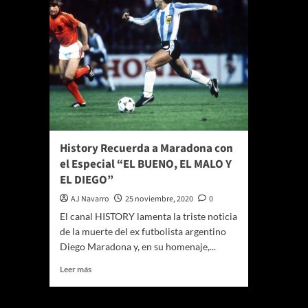
History Recuerda a Maradona con
el Especial “EL BUENO, EL MALO Y
EL DIEGO”
AJ Navarro
25 noviembre, 2020
0
El canal HISTORY lamenta la triste noticia
de la muerte del ex futbolista argentino
Diego Maradona y, en su homenaje,...
Leer
Leer más
más
sobre
History