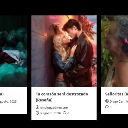
a)
Tu corazón será destrozado
Señoritas (
(Reseña)
agosto, 2026
Diego Carrill
0
unpluggednewsmx
5 agosto, 2026
0