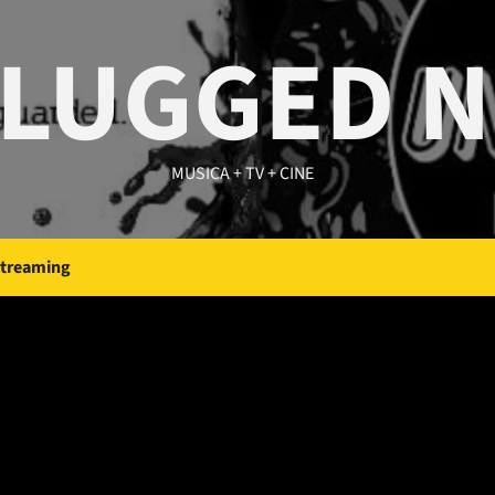
LUGGED 
MUSICA + TV + CINE
Streaming