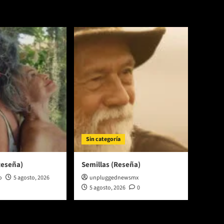
Sin categoría
Reseña)
Semillas (Reseña)
o
5 agosto, 2026
unpluggednewsmx
5 agosto, 2026
0