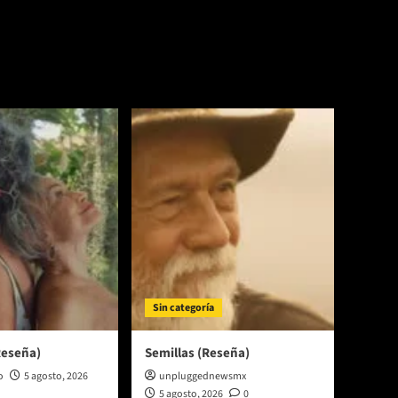
Sin categoría
Reseña)
Semillas (Reseña)
o
5 agosto, 2026
unpluggednewsmx
5 agosto, 2026
0