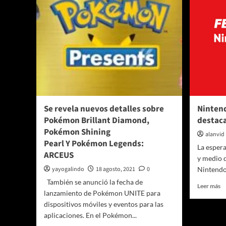
Se revela nuevos detalles sobre
Nintend
Pokémon Brillant Diamond,
destaca
Pokémon Shining
alanvid
Pearl Y Pokémon Legends:
La esper
ARCEUS
y medio 
yayogalindo
18 agosto, 2021
0
Nintendo 
También se anunció la fecha de
Le
Leer más
lanzamiento de Pokémon UNITE para
m
dispositivos móviles y eventos para las
so
N
aplicaciones. En el Pokémon...
Di