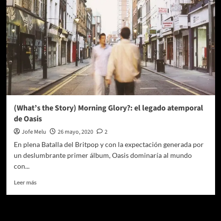
(What’s the Story) Morning Glory?: el legado atemporal
de Oasis
Jofe Melu
26 mayo, 2020
2
En plena Batalla del Britpop y con la expectación generada por
un deslumbrante primer álbum, Oasis dominaría al mundo
con...
Leer
Leer más
más
sobre
(What’s
Te pueden interesar
the