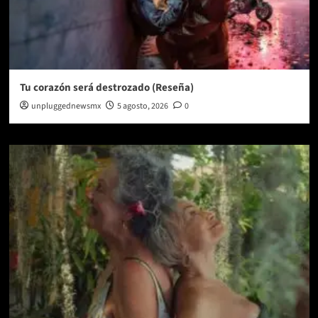
Tu corazón será destrozado (Reseña)
unpluggednewsmx
5 agosto, 2026
0