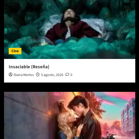
Cine
Insaciable (Reseña)
Diana Merlos
5 agosto, 2026
0