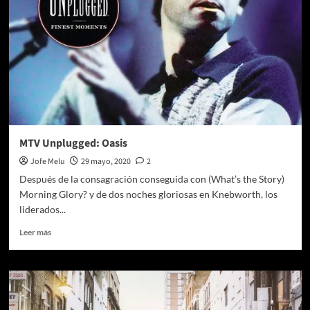
MTV Unplugged: Oasis
Jofe Melu
29 mayo, 2020
2
Después de la consagración conseguida con (What’s the Story)
Morning Glory? y de dos noches gloriosas en Knebworth, los
liderados...
Leer
Leer más
más
sobre
MTV
Unplugged:
Oasis