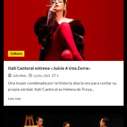
Una
comedia
incómodamente
divertida
sobre
la
paternidad,
la
lealtad
y
Cultura
los
límites
de
Itatí Cantoral estrena «Juicio A Una Zorra»
la
Jofe Melu
2 julio, 2025
0
amistad
Una mujer condenada por la historia alza la voz para contar su
propia verdad. Itatí Cantoral es Helena de Troya...
Leer
Leer más
más
sobre
Itatí
Cantoral
estrena