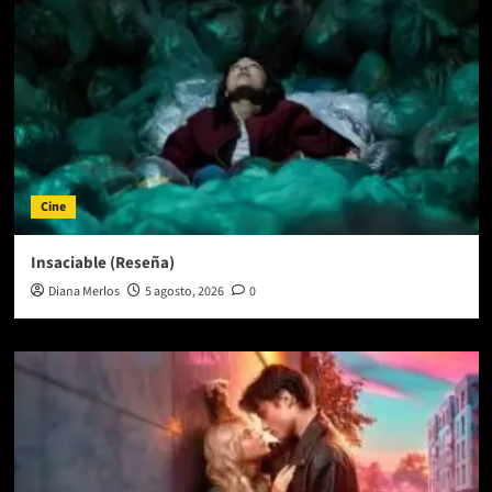
Cine
Insaciable (Reseña)
Diana Merlos
5 agosto, 2026
0