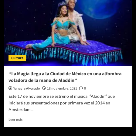
Entrevista
a
Jorge
Viñas
Cultura
“La Magia llega a la Ciudad de México en una alfombra
voladora de la mano de Aladdin”
Yahayra Alvarado
18 noviembre, 2021
0
Este 17 de noviembre se estrenó el musical “Aladdin” que
iniciará sus presentaciones por primera vez el 2014 en
Amsterdam...
Leer
Leer más
más
sobre
“La