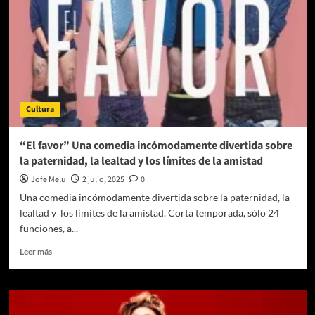
Cultura
“El favor” Una comedia incómodamente divertida sobre
la paternidad, la lealtad y los límites de la amistad
Jofe Melu
2 julio, 2025
0
Una comedia incómodamente divertida sobre la paternidad, la
lealtad y los límites de la amistad. Corta temporada, sólo 24
funciones, a...
Leer
Leer más
más
sobre
“El
favor”