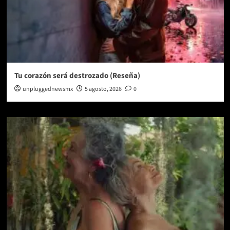
Tu corazón será destrozado (Reseña)
unpluggednewsmx
5 agosto, 2026
0