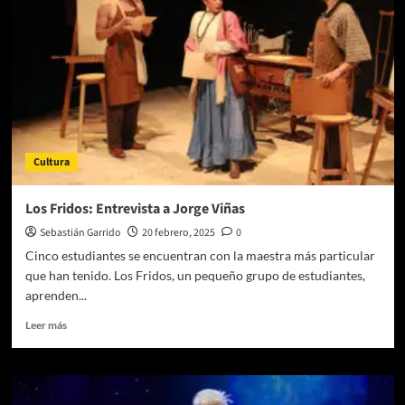
«Juicio
A
Una
Zorra»
Cultura
Los Fridos: Entrevista a Jorge Viñas
Sebastián Garrido
20 febrero, 2025
0
Cinco estudiantes se encuentran con la maestra más particular
que han tenido. Los Fridos, un pequeño grupo de estudiantes,
aprenden...
Leer
Leer más
más
sobre
Los
Fridos: