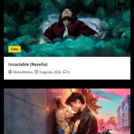
Cine
Insaciable (Reseña)
Diana Merlos
5 agosto, 2026
0