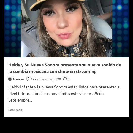
una
gran
fiesta
mexicana
en
su
tour
“Homenaje
a
México”
Heidy y Su Nueva Sonora presentan su nuevo sonido de
la cumbia mexicana con show en streaming
Erimon
19 septiembre, 2020
0
Heidy Infante y la Nueva Sonora están listos para presentar a
nivel internacional sus novedades este viernes 25 de
Septiembre...
Leer
Leer más
más
sobre
Heidy
Te pueden interesar
y