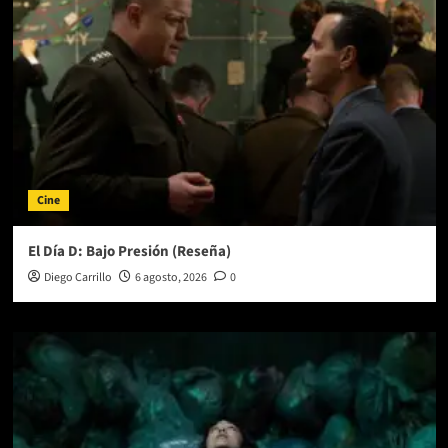
«Playa»
Cine
El Día D: Bajo Presión (Reseña)
Diego Carrillo
6 agosto, 2026
0