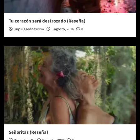
Tu corazón será destrozado (Reseña)
unpluggednewsmx
5 agosto, 2026
0
Señoritas (Reseña)