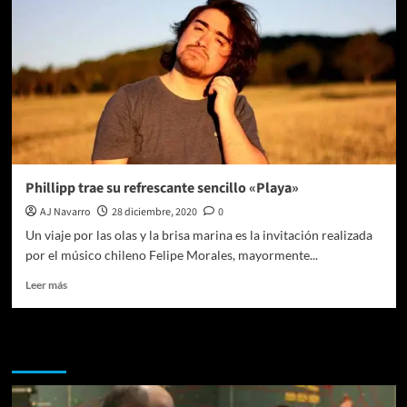
Phillipp trae su refrescante sencillo «Playa»
AJ Navarro
28 diciembre, 2020
0
Un viaje por las olas y la brisa marina es la invitación realizada
por el músico chileno Felipe Morales, mayormente...
Leer
Leer más
más
sobre
Phillipp
Te pueden interesar
trae
su
refrescante
sencillo