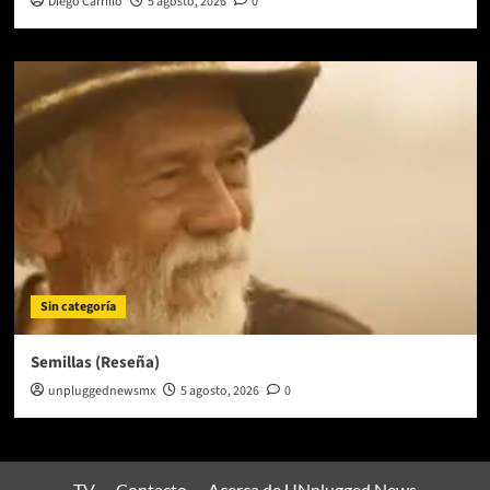
Diego Carrillo
5 agosto, 2026
0
Sin categoría
Semillas (Reseña)
unpluggednewsmx
5 agosto, 2026
0
TV
Contacto
Acerca de UNplugged News