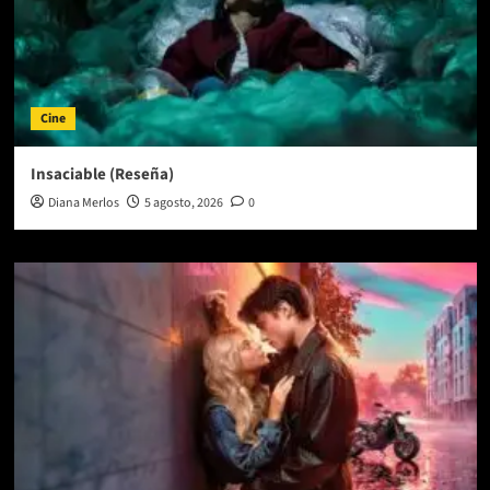
Cine
Insaciable (Reseña)
Diana Merlos
5 agosto, 2026
0