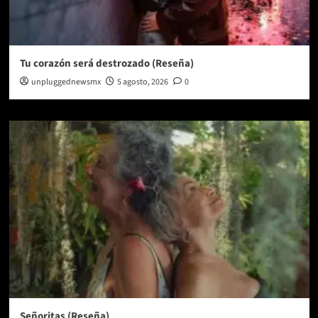
Tu corazón será destrozado (Reseña)
unpluggednewsmx
5 agosto, 2026
0
Señoritas (Reseña)