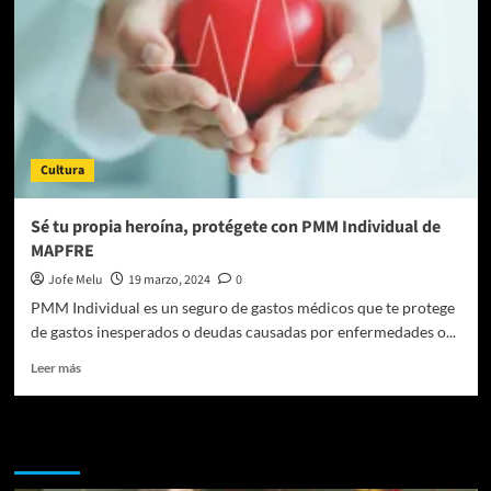
Cultura
Sé tu propia heroína, protégete con PMM Individual de
MAPFRE
Jofe Melu
19 marzo, 2024
0
PMM Individual es un seguro de gastos médicos que te protege
de gastos inesperados o deudas causadas por enfermedades o...
Leer
Leer más
más
sobre
Sé
Te pueden interesar
tu
propia
heroína,