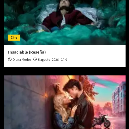
Cine
Insaciable (Reseña)
Diana Merlos
5 agosto, 2026
0