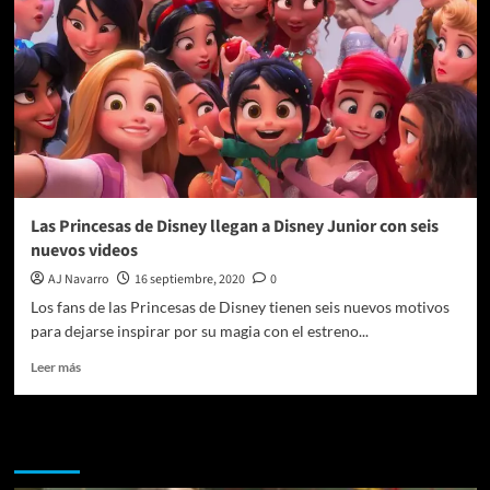
Las Princesas de Disney llegan a Disney Junior con seis
nuevos videos
AJ Navarro
16 septiembre, 2020
0
Los fans de las Princesas de Disney tienen seis nuevos motivos
para dejarse inspirar por su magia con el estreno...
Leer
Leer más
más
sobre
Las
Te pueden interesar
Princesas
de
Disney