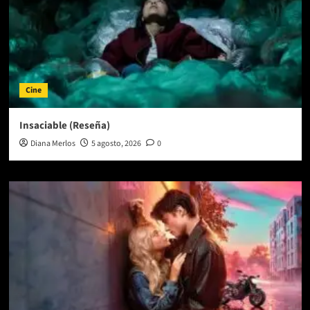
Cine
Insaciable (Reseña)
Diana Merlos
5 agosto, 2026
0