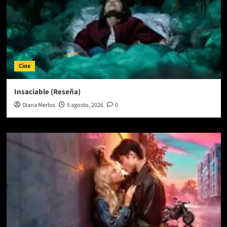
Cine
Insaciable (Reseña)
Diana Merlos
5 agosto, 2026
0