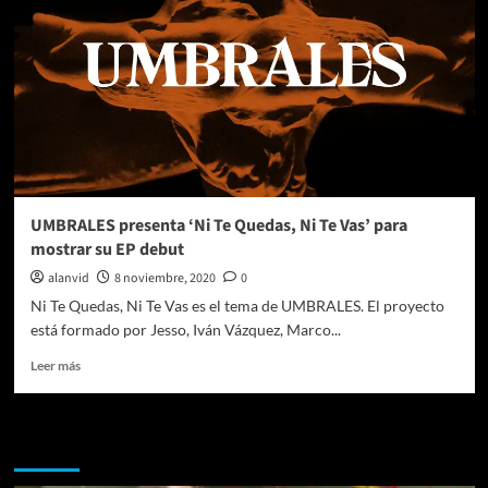
UMBRALES presenta ‘Ni Te Quedas, Ni Te Vas’ para
mostrar su EP debut
alanvid
8 noviembre, 2020
0
Ni Te Quedas, Ni Te Vas es el tema de UMBRALES. El proyecto
está formado por Jesso, Iván Vázquez, Marco...
Leer
Leer más
más
sobre
UMBRALES
Te pueden interesar
presenta
‘Ni
Te