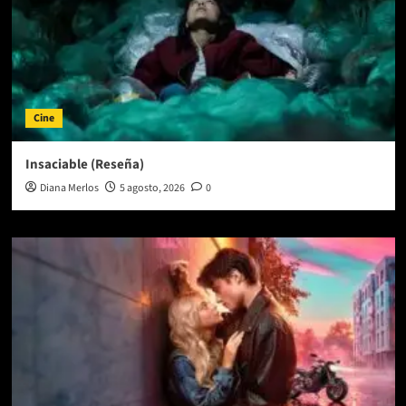
Cine
Insaciable (Reseña)
Diana Merlos
5 agosto, 2026
0