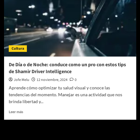
Cultura
De Día o de Noche: conduce como un pro con estos tips
de Shamir Driver Intelligence
Jofe Melu
12 noviembre, 2024
0
Aprende cómo optimizar tu salud visual y conoce las
tendencias del momento. Manejar es una actividad que nos
brinda libertad y...
Leer
Leer más
más
sobre
De
Te pueden interesar
Día