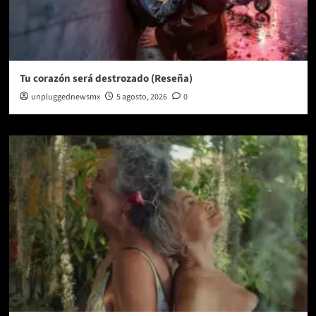
Tu corazón será destrozado (Reseña)
unpluggednewsmx
5 agosto, 2026
0