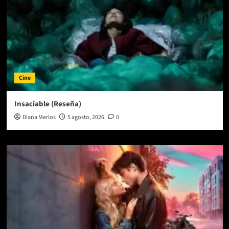
Cine
Insaciable (Reseña)
Diana Merlos
5 agosto, 2026
0