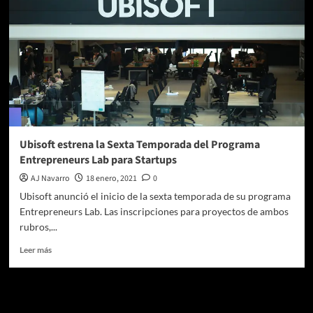
Ubisoft estrena la Sexta Temporada del Programa
Entrepreneurs Lab para Startups
AJ Navarro
18 enero, 2021
0
Ubisoft anunció el inicio de la sexta temporada de su programa
Entrepreneurs Lab. Las inscripciones para proyectos de ambos
rubros,...
Leer
Leer más
más
sobre
Ubisoft
Te pueden interesar
estrena