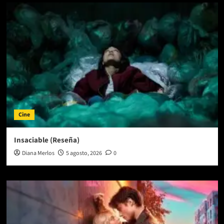
Cine
Insaciable (Reseña)
Diana Merlos
5 agosto, 2026
0