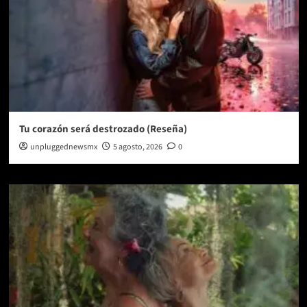
Tu corazón será destrozado (Reseña)
unpluggednewsmx
5 agosto, 2026
0