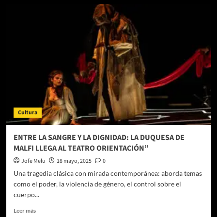
Cultura
ENTRE LA SANGRE Y LA DIGNIDAD: LA DUQUESA DE
MALFI LLEGA AL TEATRO ORIENTACIÓN”
Jofe Melu
18 mayo, 2025
0
Una tragedia clásica con mirada contemporánea: aborda temas
como el poder, la violencia de género, el control sobre el
cuerpo...
Leer
Leer más