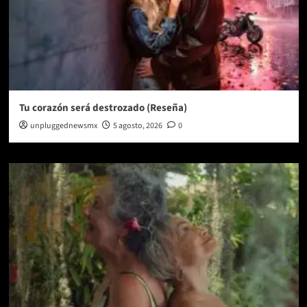
Tu corazón será destrozado (Reseña)
unpluggednewsmx
5 agosto, 2026
0