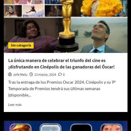
Sin categoría
La única manera de celebrar el triunfo del cine es
¡disfrutando en Cinépolis de las ganadoras del Óscar!
Jofe Melu
13 marzo, 2024
0
Tras la entrega de los Premios Oscar 2024, Cinépolis y su 9ª
Temporada de Premios tendrá sus últimas semanas
(disponible...
Leer
Leer más
más
sobre
La
única