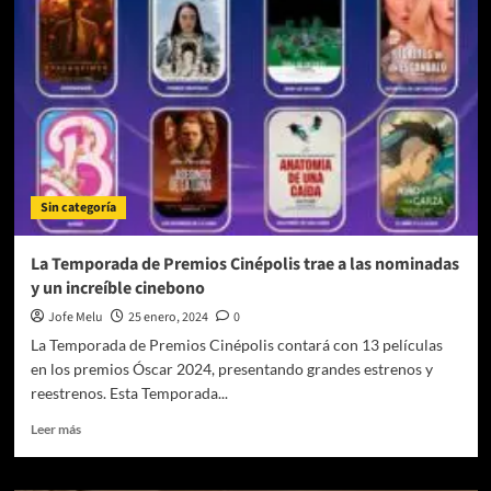
manera
de
celebrar
el
triunfo
del
cine
es
¡disfrutando
en
Sin categoría
Cinépolis
de
las
La Temporada de Premios Cinépolis trae a las nominadas
ganadoras
y un increíble cinebono
del
Óscar!
Jofe Melu
25 enero, 2024
0
La Temporada de Premios Cinépolis contará con 13 películas
en los premios Óscar 2024, presentando grandes estrenos y
reestrenos. Esta Temporada...
Leer
Leer más
más
sobre
La