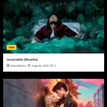
Cine
Insaciable (Reseña)
Diana Merlos
5 agosto, 2026
0