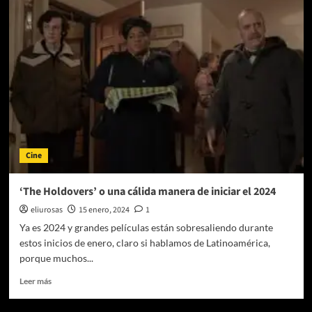
Temporada
de
Premios
Cinépolis
trae
a
las
nominadas
y
un
increíble
Cine
cinebono
‘The Holdovers’ o una cálida manera de iniciar el 2024
eliurosas
15 enero, 2024
1
Ya es 2024 y grandes películas están sobresaliendo durante
estos inicios de enero, claro si hablamos de Latinoamérica,
porque muchos...
Leer
Leer más
más
sobre