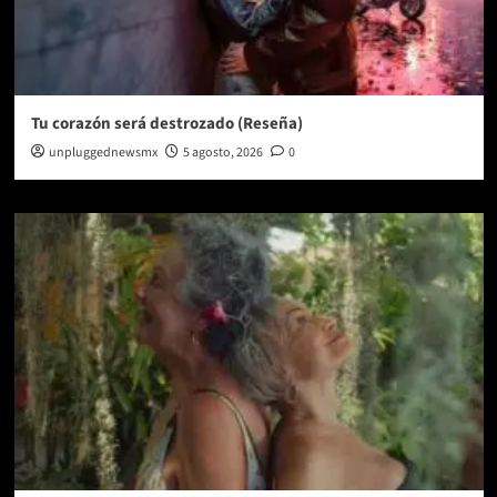
Tu corazón será destrozado (Reseña)
unpluggednewsmx
5 agosto, 2026
0