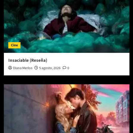
Cine
Insaciable (Reseña)
Diana Merlos
5 agosto, 2026
0