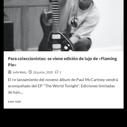
Para coleccionistas: se viene edición de lujo de «Flaming
Pie»
Jofe Melu
26 junio, 2020
1
El re lanzamiento del noveno álbum de Paul McCartney vendrá
acompañado del EP "The World Tonight". Ediciones limitadas
de lujo,...
Leer
Leer más
más
sobre
Para
Te pueden interesar
coleccionistas: