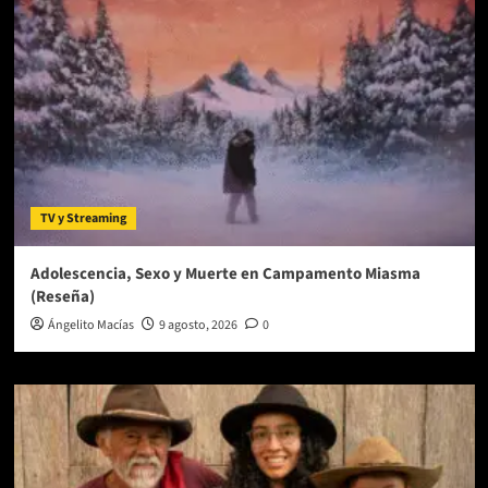
«Therefore
I
Am»
TV y Streaming
Adolescencia, Sexo y Muerte en Campamento Miasma
(Reseña)
Ángelito Macías
9 agosto, 2026
0