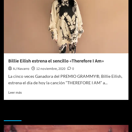
Billie Eilish estrena el sencillo «Therefore I Am»
AJ Navarro
12 noviembre, 2020
0
La cinco veces Ganadora del PREMIO GRAMMY®, Billie Eilish,
estrena el día de hoy la canción “THEREFORE I AM” a...
Leer
Leer más
más
sobre
Billie
Te pueden interesar
Eilish
estrena
el
sencillo