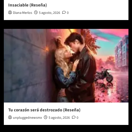
Insaciable (Reseña)
Diana Merlos
5 agosto, 2026
0
Tu corazón será destrozado (Reseña)
unpluggednewsmx
5 agosto, 2026
0