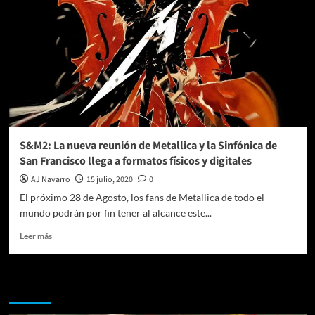
S&M2: La nueva reunión de Metallica y la Sinfónica de
San Francisco llega a formatos físicos y digitales
AJ Navarro
15 julio, 2020
0
El próximo 28 de Agosto, los fans de Metallica de todo el
mundo podrán por fin tener al alcance este...
Leer
Leer más
más
sobre
S&M2:
Te pueden interesar
La
nueva
reunión