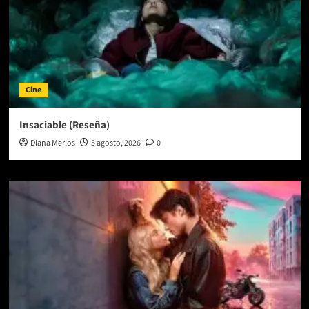
Cine
Insaciable (Reseña)
Diana Merlos
5 agosto, 2026
0