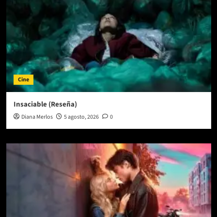
Cine
Insaciable (Reseña)
Diana Merlos
5 agosto, 2026
0