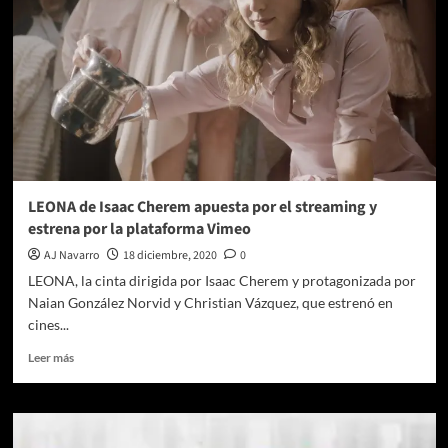
LEONA de Isaac Cherem apuesta por el streaming y
estrena por la plataforma Vimeo
AJ Navarro
18 diciembre, 2020
0
LEONA, la cinta dirigida por Isaac Cherem y protagonizada por
Naian González Norvid y Christian Vázquez, que estrenó en
cines...
Leer
Leer más
más
sobre
LEONA
de