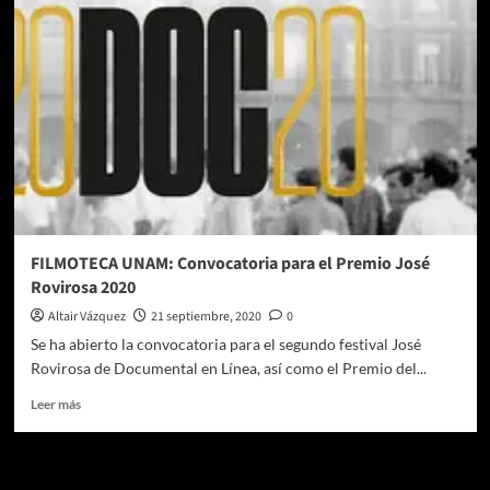
Isaac
Cherem
apuesta
por
el
streaming
y
estrena
por
la
plataforma
Vimeo
FILMOTECA UNAM: Convocatoria para el Premio José
Rovirosa 2020
Altair Vázquez
21 septiembre, 2020
0
Se ha abierto la convocatoria para el segundo festival José
Rovirosa de Documental en Línea, así como el Premio del...
Leer
Leer más
más
sobre
FILMOTECA
Te pueden interesar
UNAM: