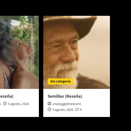
Sin categoría
Reseña)
Semillas (Reseña)
o
5 agosto, 2026
unpluggednewsmx
5 agosto, 2026
0