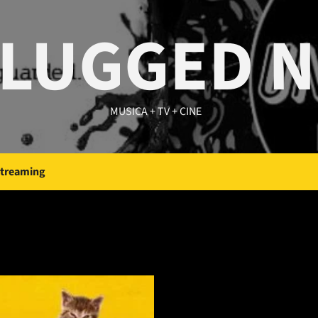
LUGGED 
MUSICA + TV + CINE
Streaming