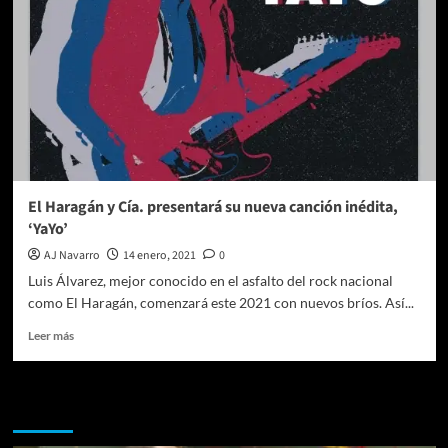
El Haragán y Cía. presentará su nueva canción inédita,
‘YaYo’
AJ Navarro
14 enero, 2021
0
Luis Álvarez, mejor conocido en el asfalto del rock nacional
como El Haragán, comenzará este 2021 con nuevos bríos. Así...
Leer
Leer más
más
sobre
El
Te pueden interesar
Haragán
y
Cía.