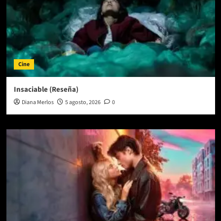
Cine
Insaciable (Reseña)
Diana Merlos
5 agosto, 2026
0