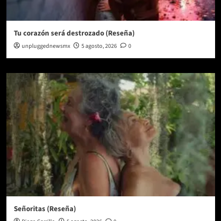
Tu corazón será destrozado (Reseña)
unpluggednewsmx
5 agosto, 2026
0
Señoritas (Reseña)