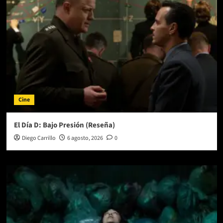
de
The
Killers
Cine
El Día D: Bajo Presión (Reseña)
Diego Carrillo
6 agosto, 2026
0