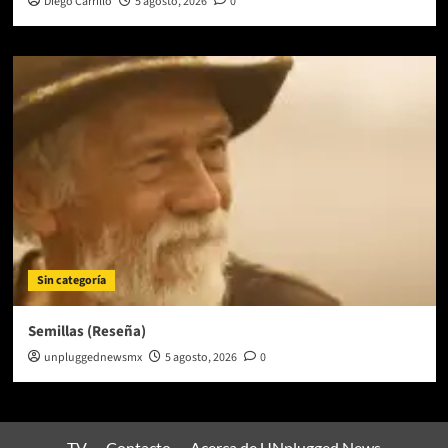
Diego Carrillo
5 agosto, 2026
0
Sin categoría
Semillas (Reseña)
unpluggednewsmx
5 agosto, 2026
0
TV
Contacto
Acerca de UNplugged News