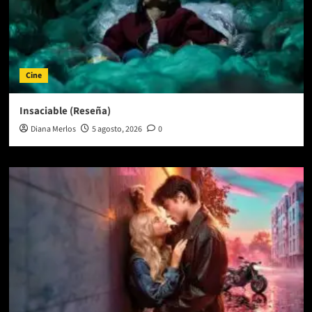
Cine
Insaciable (Reseña)
Diana Merlos
5 agosto, 2026
0