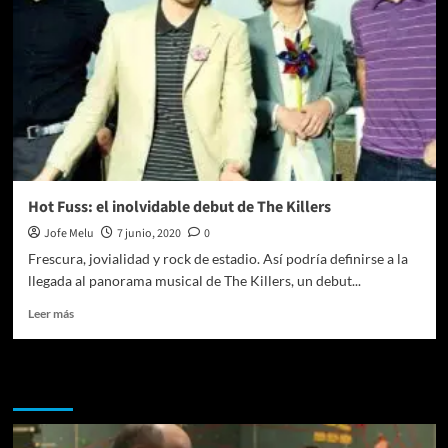
Hot Fuss: el inolvidable debut de The Killers
Jofe Melu
7 junio, 2020
0
Frescura, jovialidad y rock de estadio. Así podría definirse a la
llegada al panorama musical de The Killers, un debut...
Leer
Leer más
más
sobre
Hot
Te pueden interesar
Fuss:
el
inolvidable
debut