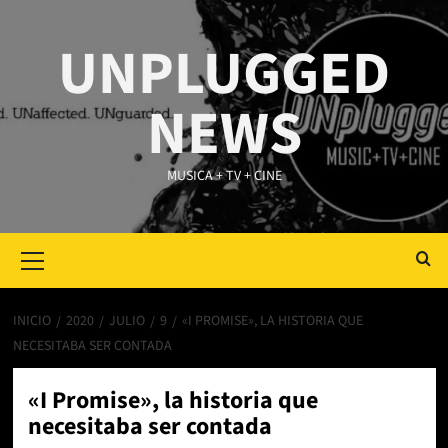
Saltar
al
UNPLUGGED
contenido
NEWS
MUSICA + TV + CINE
Primary
Menu
INICIO
2020
JULIO
9
«I PROMISE», LA HISTORIA QUE
NECESITABA SER CONTADA
«I Promise», la historia que
necesitaba ser contada