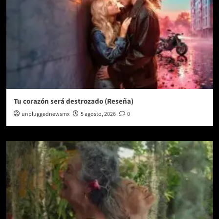
Tu corazón será destrozado (Reseña)
unpluggednewsmx
5 agosto, 2026
0