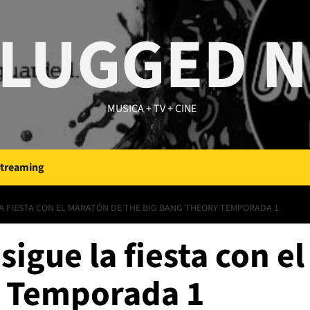
LUGGED 
MUSICA + TV + CINE
Streaming
A FIESTA CON EL MARATÓN DE THE BIG BANG THEORY TEMPORADA 1
igue la fiesta con e
y Temporada 1