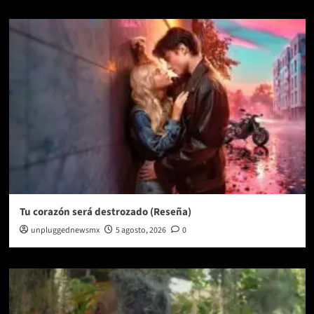
Tu corazón será destrozado (Reseña)
unpluggednewsmx
5 agosto, 2026
0