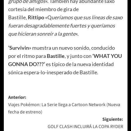
grupo de amigos
«. También hay abundante saxo
cortesía del miembro de gira de
Bastille,
Rittipo
«Q
ueríamos que sus líneas de saxo
fueran desagradablemente fuertes y queríamos
que hicieran sonreír a la gente
«.
‘Survivin
» muestra un nuevo sonido, conducido
por el ritmo para
Bastille
, y junto con
‘WHAT YOU
GONNA DO???’
es típico de la nueva identidad
sónica espera-lo-inesperado de Bastille.
Navegación
Anterior:
Viajes Pokémon: La Serie llega a Cartoon Network (Nueva
de
fecha de estreno)
entradas
Siguiente:
GOLF CLASH INCLUIRÁ LA COPA RYDER